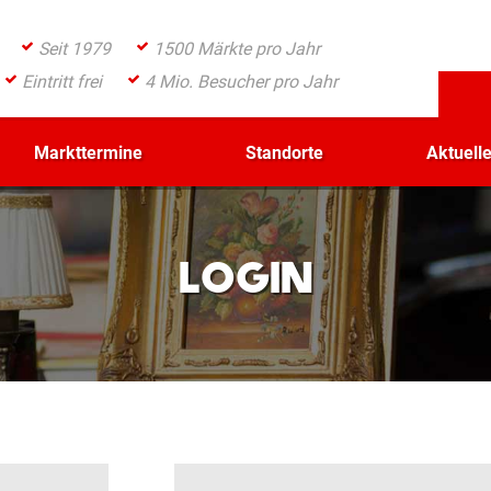
Seit 1979
1500 Märkte pro Jahr
Eintritt frei
4 Mio. Besucher pro Jahr
Markttermine
Standorte
Aktuell
LOGIN