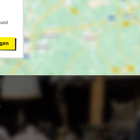
 und
igen
!