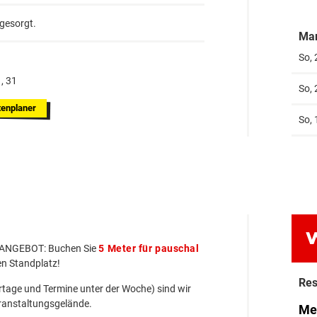
 gesorgt.
Mar
So,
1, 31
So,
enplaner
So,
W
P-ANGEBOT: Buchen Sie
5 Meter für pauschal
n Standplatz!
Res
tage und Termine unter der Woche) sind wir
ranstaltungsgelände.
Me