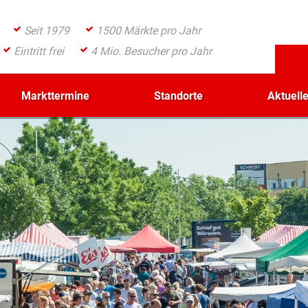
Seit 1979
1500 Märkte pro Jahr
Eintritt frei
4 Mio. Besucher pro Jahr
Markttermine
Standorte
Aktuell