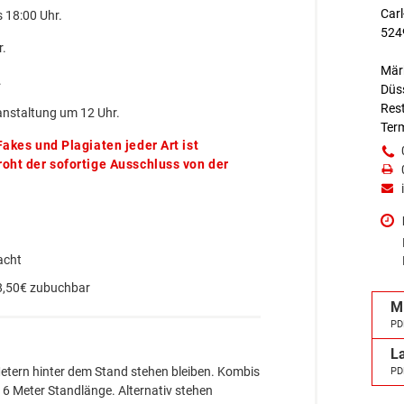
Carl
s 18:00 Uhr.
524
r.
Märk
.
Düs
Rest
ranstaltung um 12 Uhr.
Term
akes und Plagiaten jeder Art ist
oht der sofortige Ausschluss von der
acht
18,50€ zubuchbar
M
PD
L
tern hinter dem Stand stehen bleiben. Kombis
PD
 6 Meter Standlänge. Alternativ stehen