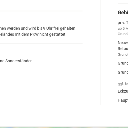
Geb
priv. 
n werden und wird bis 9 Uhr frei gehalten.
ab 5 M
Grund
Geländes mit dem PKW nicht gestattet.
Neuwa
Retou
Grund
und Sonderständen.
Grun
Grun
ggf. f
Eckzu
Haupt