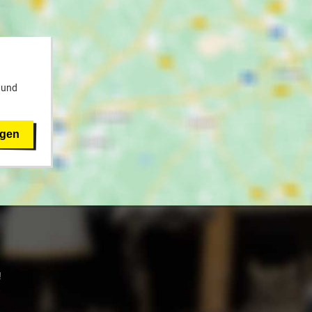
 und
igen
!