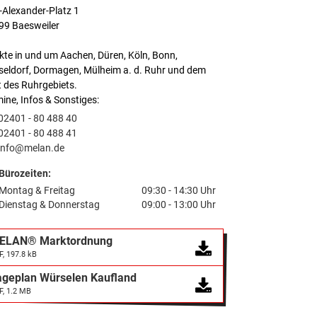
-Alexander-Platz 1
99 Baesweiler
te in und um Aachen, Düren, Köln, Bonn,
seldorf, Dormagen, Mülheim a. d. Ruhr und dem
 des Ruhrgebiets.
ine, Infos & Sonstiges:
02401 - 80 488 40
02401 - 80 488 41
info@melan.de
Bürozeiten:
Montag & Freitag
09:30 - 14:30 Uhr
Dienstag & Donnerstag
09:00 - 13:00 Uhr
ELAN® Marktordnung
F, 197.8 kB
ageplan Würselen Kaufland
F, 1.2 MB