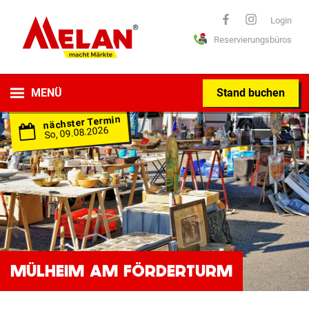
ELAN
Login
Reservierungsbüros
macht Märkte
MENÜ
Stand buchen
nächster Termin
So, 09.08.2026
MÜLHEIM AM FÖRDERTURM