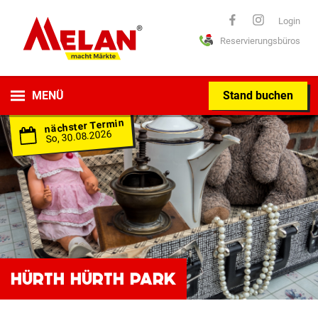
ELAN
Login
Reservierungsbüros
macht Märkte
MENÜ
Stand buchen
nächster Termin
So, 30.08.2026
HÜRTH HÜRTH PARK