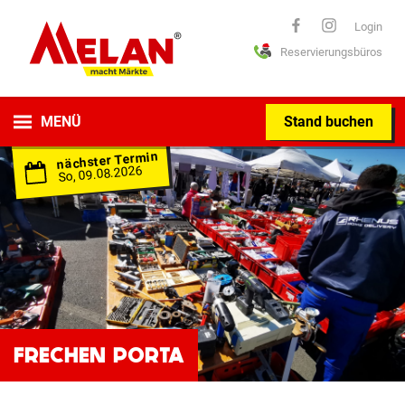
ELAN
Login
Reservierungsbüros
macht Märkte
MENÜ
Stand buchen
nächster Termin
So, 09.08.2026
FRECHEN PORTA